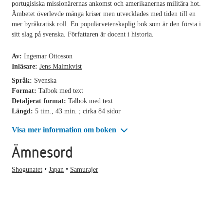
portugisiska missionärernas ankomst och amerikanernas militära hot.
Ämbetet överlevde många kriser men utvecklades med tiden till en
mer byråkratisk roll. En populärvetenskaplig bok som är den första i
sitt slag på svenska. Författaren är docent i historia.
Av:
Ingemar Ottosson
Inläsare:
Jens Malmkvist
Språk:
Svenska
Format:
Talbok med text
Detaljerat format:
Talbok med text
Längd:
5 tim., 43 min. ; cirka 84 sidor
Visa mer information om boken
Ämnesord
Shogunatet
Japan
Samurajer