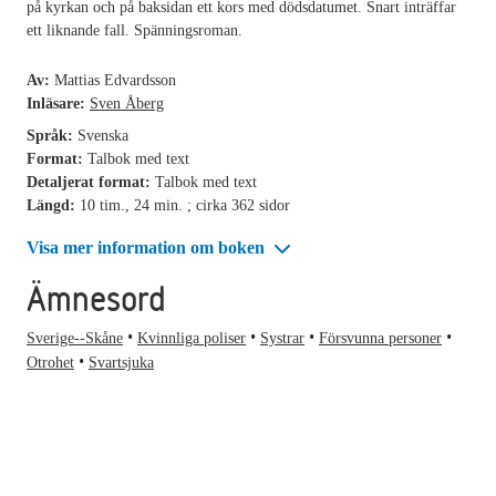
på kyrkan och på baksidan ett kors med dödsdatumet. Snart inträffar
ett liknande fall. Spänningsroman.
Av:
Mattias Edvardsson
Inläsare:
Sven Åberg
Språk:
Svenska
Format:
Talbok med text
Detaljerat format:
Talbok med text
Längd:
10 tim., 24 min. ; cirka 362 sidor
Visa mer information om boken
Ämnesord
Sverige--Skåne
Kvinnliga poliser
Systrar
Försvunna personer
Otrohet
Svartsjuka