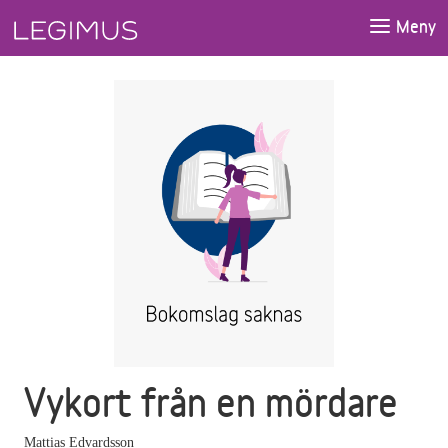
Gå till huvudinnehåll
Meny
Vykort från en mördare
Mattias Edvardsson