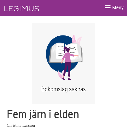
Gå till huvudinnehåll
Meny
Fem järn i elden
Christina Larsson