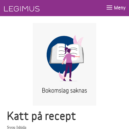
Gå till huvudinnehåll
Meny
Katt på recept
Syou Ishida