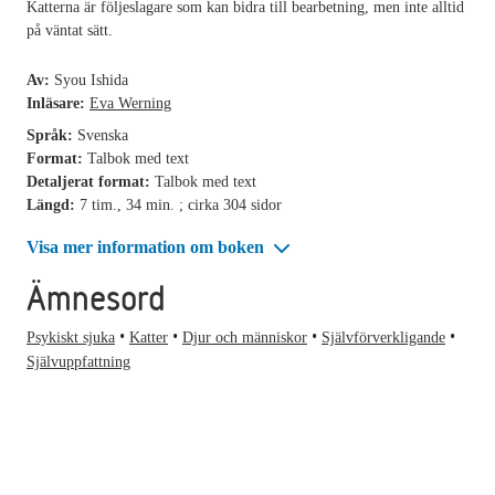
Katterna är följeslagare som kan bidra till bearbetning, men inte alltid
på väntat sätt.
Av:
Syou Ishida
Inläsare:
Eva Werning
Språk:
Svenska
Format:
Talbok med text
Detaljerat format:
Talbok med text
Längd:
7 tim., 34 min. ; cirka 304 sidor
Visa mer information om boken
Ämnesord
Psykiskt sjuka
Katter
Djur och människor
Självförverkligande
Självuppfattning