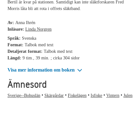
Bertil är kvar på stationen. Samtidigt kan inte släktforskaren Fred
Morris låta bli att rota i offrets släktband.
Av:
Anna Ihrén
Inläsare:
Linda Norgren
Språk:
Svenska
Format:
Talbok med text
Detaljerat format:
Talbok med text
Längd:
9 tim., 39 min. ; cirka 304 sidor
Visa mer information om boken
Ämnesord
Sverige--Bohuslän
Skärgårdar
Fiskelägen
Isfiske
Vintern
Julen