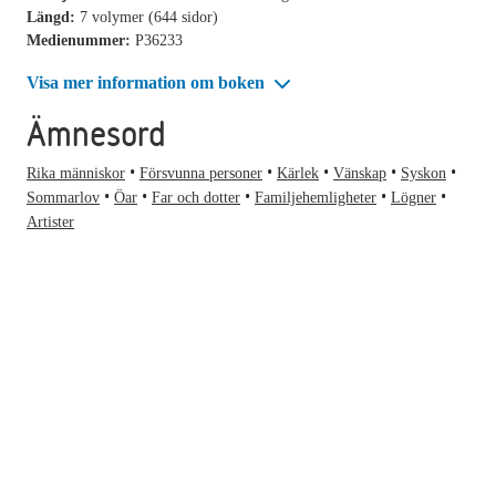
Längd:
7 volymer (644 sidor)
Medienummer:
P36233
Visa mer information om boken
Ämnesord
Rika människor
Försvunna personer
Kärlek
Vänskap
Syskon
Sommarlov
Öar
Far och dotter
Familjehemligheter
Lögner
Artister