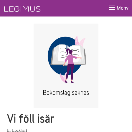
Gå till huvudinnehåll
Meny
Vi föll isär
E. Lockhart