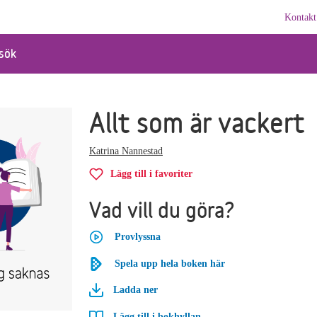
Kontakt
sök
Allt som är vackert
Katrina Nannestad
Lägg till i favoriter
Vad vill du göra?
Provlyssna
Spela upp hela boken här
Ladda ner
Lägg till i bokhyllan