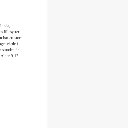
rlunda,
s lillasyster
 har ett stort
nget värde i
 stunden är
. Ålder 9-12