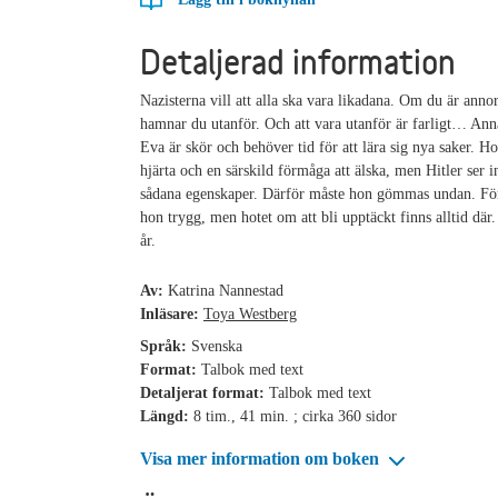
Detaljerad information
Nazisterna vill att alla ska vara likadana. Om du är anno
hamnar du utanför. Och att vara utanför är farligt… Anna
Eva är skör och behöver tid för att lära sig nya saker. Hon
hjärta och en särskild förmåga att älska, men Hitler ser i
sådana egenskaper. Därför måste hon gömmas undan. För
hon trygg, men hotet om att bli upptäckt finns alltid där
år.
Av:
Katrina Nannestad
Inläsare:
Toya Westberg
Språk:
Svenska
Format:
Talbok med text
Detaljerat format:
Talbok med text
Längd:
8 tim., 41 min. ; cirka 360 sidor
Visa mer information om boken