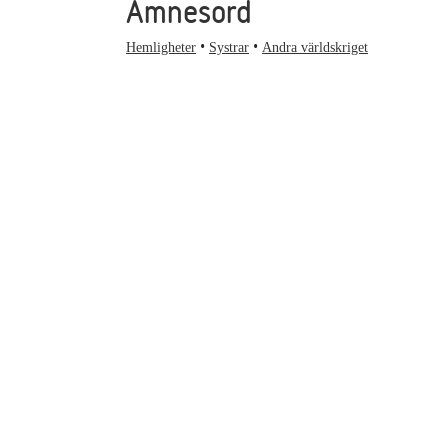
Ämnesord
Hemligheter
Systrar
Andra världskriget