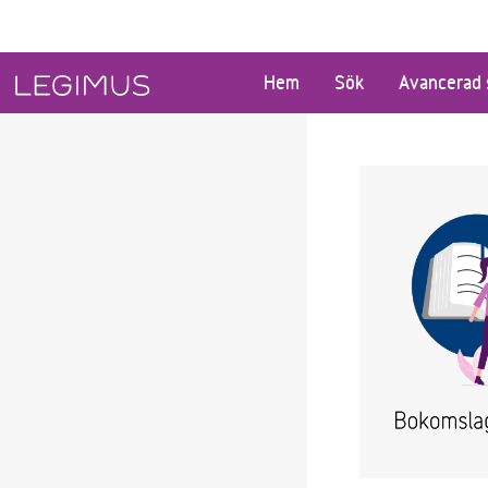
Gå till huvudinnehåll
Hem
Sök
Avancerad 