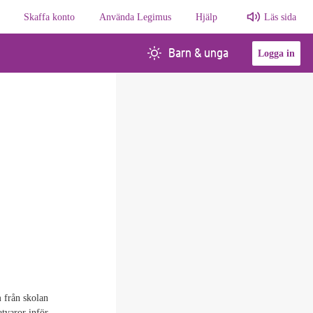
Skaffa konto
Använda Legimus
Hjälp
Läs sida
Barn & unga
Logga in
 från skolan
tvaror inför