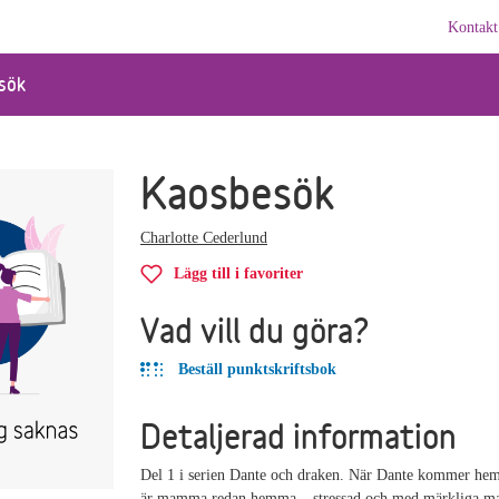
Kontakt
sök
Kaosbesök
Charlotte Cederlund
Lägg till i favoriter
Vad vill du göra?
Beställ punktskriftsbok
Detaljerad information
Del 1 i serien Dante och draken. När Dante kommer hem
är mamma redan hemma – stressad och med märkliga ma