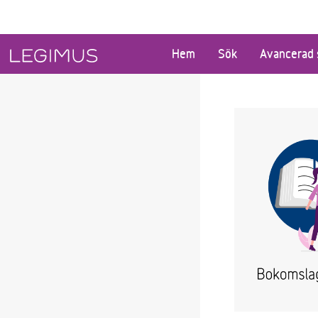
Gå till huvudinnehåll
Hem
Sök
Avancerad 