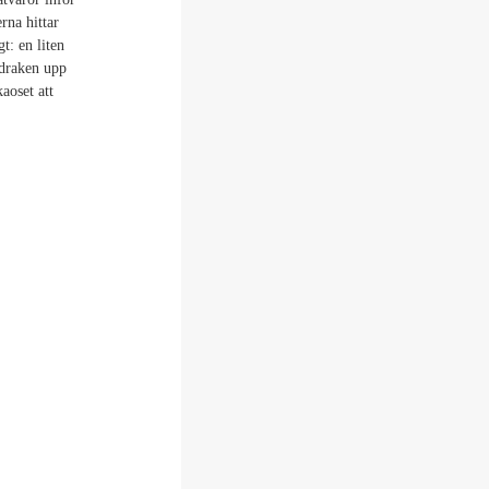
rna hittar
t: en liten
 draken upp
aoset att