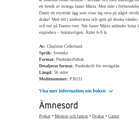
ett besök av stränga faster Märta. Men mitt i förberedelse
Dante ett mystiskt ägg som visar sig ruva på något otrolig
drake! Med eld i näsborrarna och aptit på skinka vänder
och ner på Dantes rum. När faster Märta anländer hotar k
explodera – bokstavligen. Ålder 6-9 år.
Av:
Charlotte Cederlund
Språk:
Svenska
Format:
Punktskriftsbok
Detaljerat format:
Punktskrift för envägslån
Längd:
56 sidor
Medienummer:
P36211
Visa mer information om boken
Ämnesord
Pojkar
Mostrar och fastrar
Drakar
Gäster