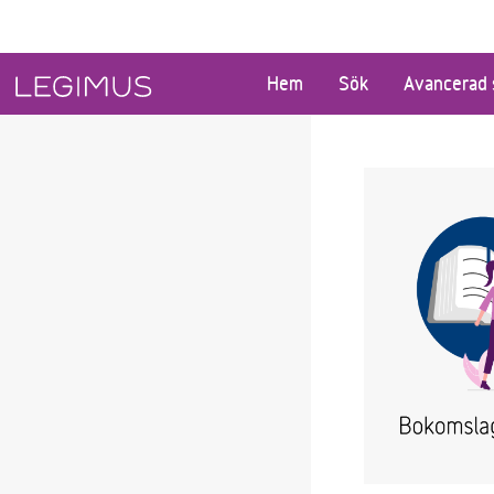
Gå till huvudinnehåll
Hem
Sök
Avancerad 