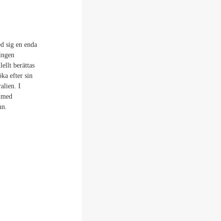
d sig en enda
ingen
ellt berättas
ka efter sin
alien. I
n med
mn.