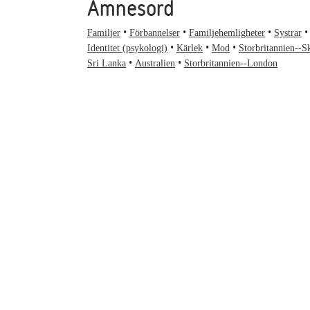
Ämnesord
Familjer
Förbannelser
Familjehemligheter
Systrar
Identitet (psykologi)
Kärlek
Mod
Storbritannien--S
Sri Lanka
Australien
Storbritannien--London