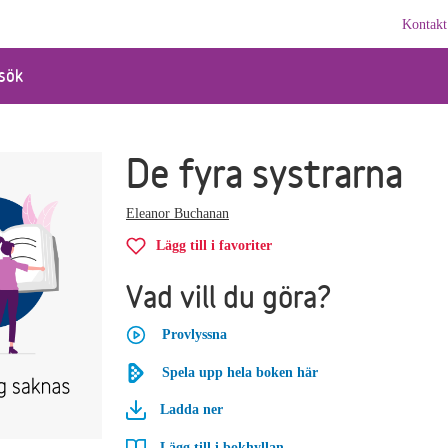
Kontakt
sök
De fyra systrarna
Eleanor Buchanan
Lägg till i favoriter
Vad vill du göra?
Provlyssna
Spela upp hela boken här
Ladda ner
Lägg till i bokhyllan