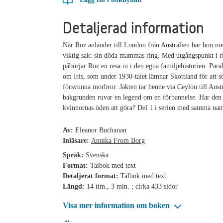
Detaljerad information
När Roz anländer till London från Australien har hon me
viktig sak: sin döda mammas ring. Med utgångspunkt i r
påbörjar Roz en resa in i den egna familjehistorien. Parall
om Iris, som under 1930-talet lämnar Skottland för att sö
försvunna morbror. Jakten tar henne via Ceylon till Austr
bakgrunden ruvar en legend om en förbannelse. Har de
kvinnornas öden att göra? Del 1 i serien med samma na
Av:
Eleanor Buchanan
Inläsare:
Annika From Borg
Språk:
Svenska
Format:
Talbok med text
Detaljerat format:
Talbok med text
Längd:
14 tim., 3 min. ; cirka 433 sidor
Visa mer information om boken