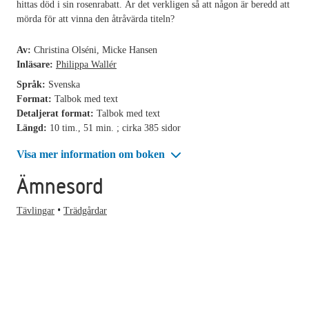
hittas död i sin rosenrabatt. Är det verkligen så att någon är beredd att
mörda för att vinna den åtråvärda titeln?
Av:
Christina Olséni, Micke Hansen
Inläsare:
Philippa Wallér
Språk:
Svenska
Format:
Talbok med text
Detaljerat format:
Talbok med text
Längd:
10 tim., 51 min. ; cirka 385 sidor
Visa mer information om boken
Ämnesord
Tävlingar
Trädgårdar