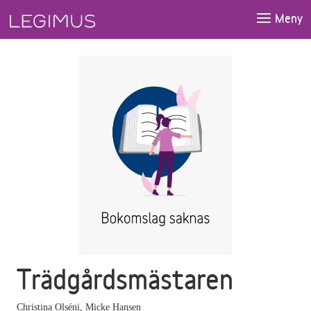
Gå till huvudinnehåll
Meny
Trädgårdsmästaren
Christina Olséni
,
Micke Hansen