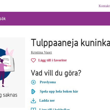
Kontakt
sök
Tulppaaneja kuninka
Kristiina Vuori
Lägg till i favoriter
Vad vill du göra?
Provlyssna
Spela upp hela boken här
Ladda ner
Lägg till i bokhyllan