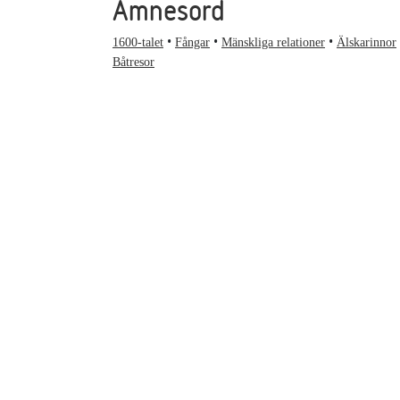
Ämnesord
1600-talet
Fångar
Mänskliga relationer
Älskarinnor
Båtresor