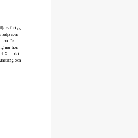
ljens fartyg
n säljs som
 hon får
ing när hon
rl XI. I det
unstling och