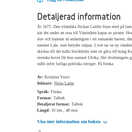
Detaljerad information
År 1675. Den irländska flickan Caitlín finns med på fami
när det under en resa till Västindien kapas av pirater. Ho
slav och hamnar så småningom i ett osmanskt harem, där
namnet Lale, som betyder tulpan. Livet tar en ny vändn
skickas till det kalla Stockholm som en gåva till kung Ka
svenska hovet får hon namnet Ulrika, blir drottningens g
ställs inför farliga politiska intriger. På finska.
Av:
Kristiina Vuori
Inläsare:
Verna Laine
Språk:
Finska
Format:
Talbok
Detaljerat format:
Talbok
Längd:
10 tim., 48 min.
Visa mer information om boken