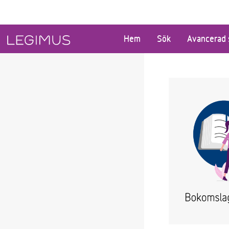
Gå till huvudinnehåll
Hem
Sök
Avancerad 