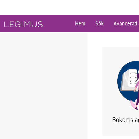
Gå till huvudinnehåll
Hem
Sök
Avancerad 