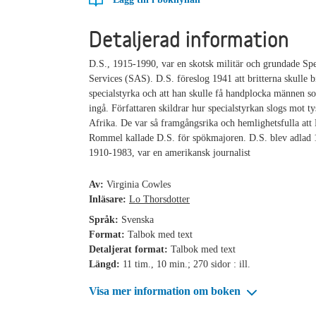
Detaljerad information
D.S., 1915-1990, var en skotsk militär och grundade Spe
Services (SAS). D.S. föreslog 1941 att britterna skulle b
specialstyrka och att han skulle få handplocka männen s
ingå. Författaren skildrar hur specialstyrkan slogs mot ty
Afrika. De var så framgångsrika och hemlighetsfulla att
Rommel kallade D.S. för spökmajoren. D.S. blev adlad 
1910-1983, var en amerikansk journalist
Av:
Virginia Cowles
Inläsare:
Lo Thorsdotter
Språk:
Svenska
Format:
Talbok med text
Detaljerat format:
Talbok med text
Längd:
11 tim., 10 min.; 270 sidor : ill.
Visa mer information om boken