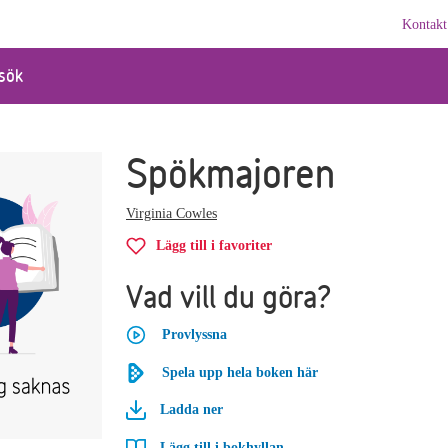
Kontakt
sök
Spökmajoren
Virginia Cowles
Lägg till i favoriter
Vad vill du göra?
Provlyssna
Spela upp hela boken här
Ladda ner
Lägg till i bokhyllan