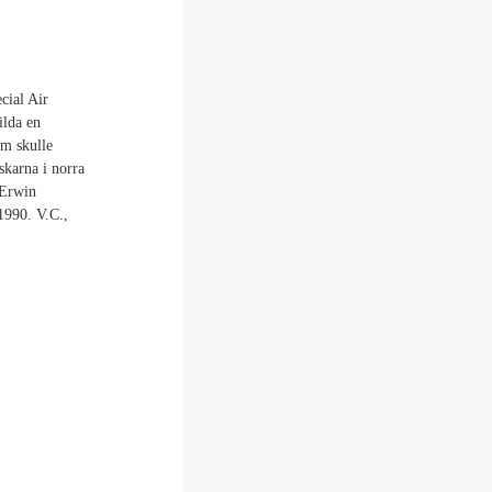
cial Air
ilda en
om skulle
skarna i norra
 Erwin
1990. V.C.,