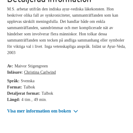
M.S. arbetar utifrån den indiska ayur-vediska läkekonsten. Hon
beskriver olika fall av synkroniciteter, sammanträffanden som kan
upplevas särskilt meningsfulla. Det handlar både om enkla
sammanträffanden, sanndrömmar och mer komplicerade nät av
händelser som involverar flera människor. Hon tolkar dessa
sammanträffanden som tecken på andliga sammanhang eller symboler
för viktiga val i livet. Inga vetenskapliga anspråk. Inläst ur Ayur-Veda,
2003
Av:
Maivor Stigengreen
Inläsare:
Christina Carlwind
Språk:
Svenska
Format:
Talbok
Detaljerat format:
Talbok
Längd:
4 tim., 49 min.
Visa mer information om boken