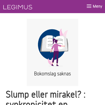
Gå till huvudinnehåll
Meny
Slump eller mirakel? :
synkronicitet en