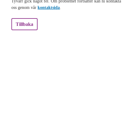
Tyvärr gick något fel. Om problemet fortsätter kan ni kontakta
oss genom vår
kontaktsida
.
Tillbaka