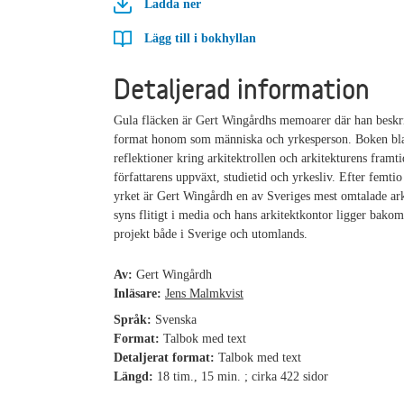
Ladda ner
Lägg till i bokhyllan
Detaljerad information
Gula fläcken är Gert Wingårdhs memoarer där han beskr
format honom som människa och yrkesperson. Boken bl
reflektioner kring arkitektrollen och arkitekturens framt
författarens uppväxt, studietid och yrkesliv. Efter femti
yrket är Gert Wingårdh en av Sveriges mest omtalade ark
syns flitigt i media och hans arkitektkontor ligger bak
projekt både i Sverige och utomlands.
Av:
Gert Wingårdh
Inläsare:
Jens Malmkvist
Språk:
Svenska
Format:
Talbok med text
Detaljerat format:
Talbok med text
Längd:
18 tim., 15 min. ; cirka 422 sidor