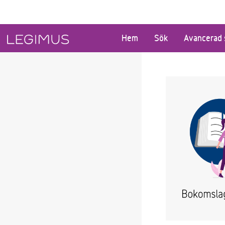
Gå till huvudinnehåll
Hem
Sök
Avancerad 