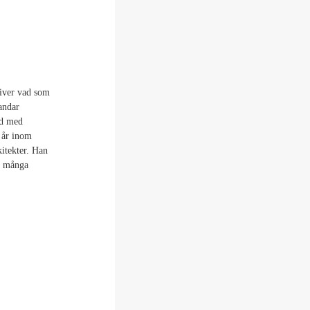
iver vad som
andar
id med
o år inom
itekter. Han
om många