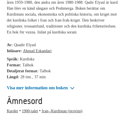
åren 1959-1980, den andra om åren 1980-1988. Qadir Elyasî är kurd.
Han blev en känd sångare och Peshmerga. Boken berättar om
Kurdistans sociala, ekonomiska och politiska historia, om kriget mot
det kurdiska folket i Iran och Iran-Irak-kriget. Den beskriver
religioner, trossamfund, traditioner och den kurdiska frihetsrörelsen.
En bok för vuxna. Inläst på kurdiska sorani.
Av:
Quadir Elyasî
Inläsare:
Ahmad Eskandari
Språk:
Kurdiska
Format:
Talbok
Detaljerat format:
Talbok
Längd:
28 tim., 37 min.
Visa mer information om boken
Ämnesord
Kurder
1900-talet
Iran--Kurdistan (provins)