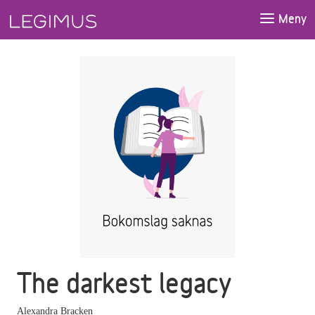
Gå till huvudinnehåll
Meny
The darkest legacy
Alexandra Bracken