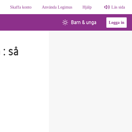
Skaffa konto
Använda Legimus
Hjälp
Läs sida
Barn & unga
Logga in
 : så