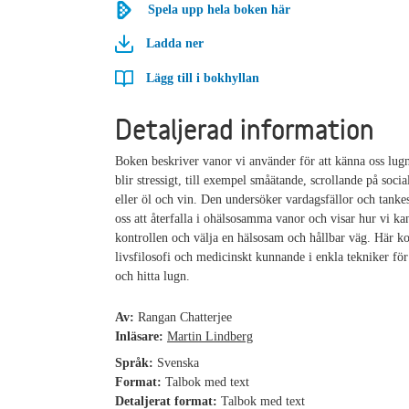
Spela upp hela boken här
Ladda ner
Lägg till i bokhyllan
Detaljerad information
Boken beskriver vanor vi använder för att känna oss lugn
blir stressigt, till exempel småätande, scrollande på soci
eller öl och vin. Den undersöker vardagsfällor och tanke
oss att återfalla i ohälsosamma vanor och visar hur vi kan
kontrollen och välja en hälsosam och hållbar väg. Här k
livsfilosofi och medicinskt kunnande i enkla tekniker för
och hitta lugn.
Av:
Rangan Chatterjee
Inläsare:
Martin Lindberg
Språk:
Svenska
Format:
Talbok med text
Detaljerat format:
Talbok med text