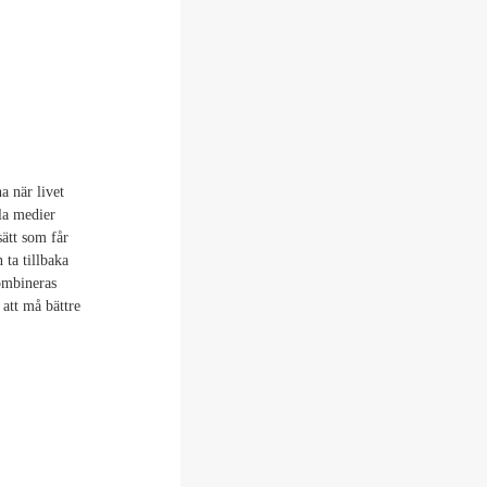
a när livet
ala medier
sätt som får
 ta tillbaka
ombineras
 att må bättre