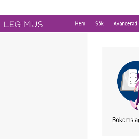
Gå till huvudinnehåll
Hem
Sök
Avancerad 