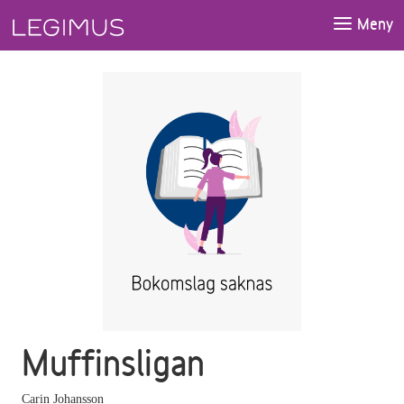
Gå till huvudinnehåll
Meny
Muffinsligan
Carin Johansson