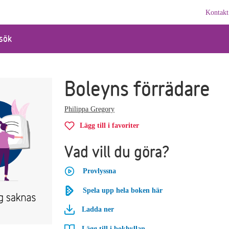
Kontakt
sök
Boleyns förrädare
Philippa Gregory
Lägg till i favoriter
Vad vill du göra?
Provlyssna
Spela upp hela boken här
Ladda ner
Lägg till i bokhyllan