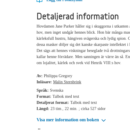
Detaljerad information
Hovdamen Jane Parker håller sig i skuggorna i utkanten
hov, men inget undgår hennes blick. Hon bär många mas
kärleksfull hustru, hängiven svägerska och lydig spion.
dessa masker döljer sig det kanske skarpaste intellektet i
Det sägs att hennes viskningar beseglade två drottningar
kallar henne förrädare. Men sanningen är värre än så. En
om lojalitet, kärlek och svek vid Henrik VIII:s hov.
Av:
Philippa Gregory
Inläsare:
Malin Sternbrink
Språk:
Svenska
Format:
Talbok med text
Detaljerat format:
Talbok med text
Längd:
23 tim., 22 min. ; cirka 527 sidor
Visa mer information om boken