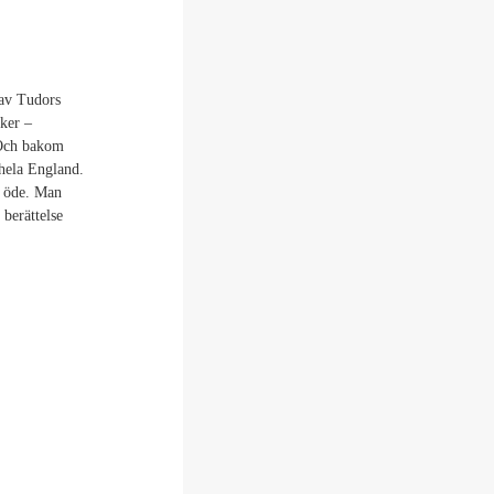
 av Tudors
ker –
 Och bakom
 hela England.
s öde. Man
 berättelse