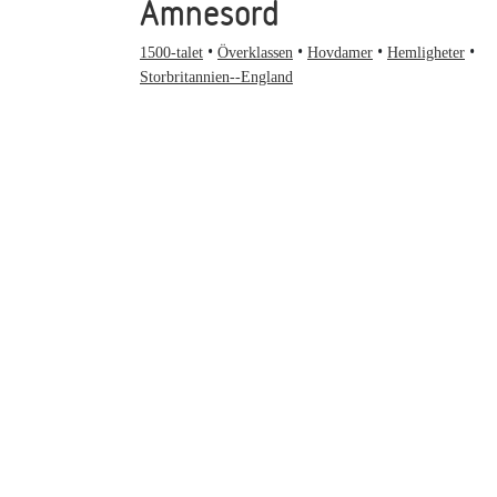
Ämnesord
1500-talet
Överklassen
Hovdamer
Hemligheter
Storbritannien--England