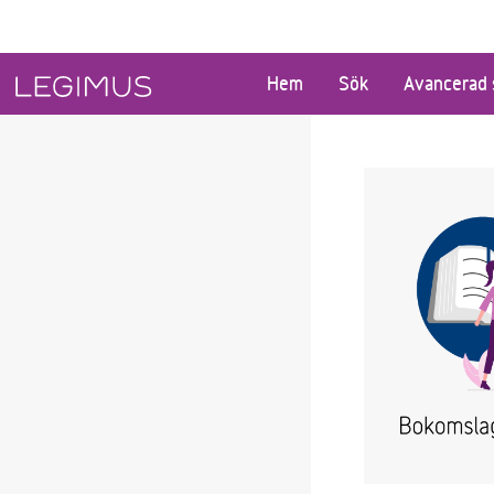
Gå till huvudinnehåll
Hem
Sök
Avancerad 