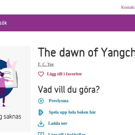
Kontakt
sök
The dawn of Yangc
F. C. Yee
Lägg till i favoriter
Vad vill du göra?
Provlyssna
Spela upp hela boken här
Ladda ner
Lägg till i bokhyllan