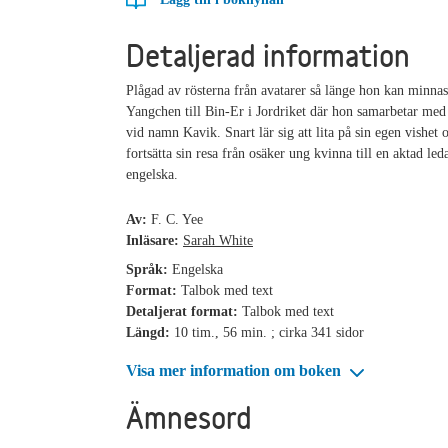
Detaljerad information
Plågad av rösterna från avatarer så länge hon kan minnas
Yangchen till Bin-Er i Jordriket där hon samarbetar med
vid namn Kavik. Snart lär sig att lita på sin egen vishet 
fortsätta sin resa från osäker ung kvinna till en aktad leda
engelska.
Av:
F. C. Yee
Inläsare:
Sarah White
Språk:
Engelska
Format:
Talbok med text
Detaljerat format:
Talbok med text
Längd:
10 tim., 56 min. ; cirka 341 sidor
Visa mer information om boken
Ämnesord