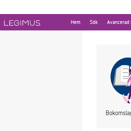
Gå till huvudinnehåll
Hem
Sök
Avancerad 