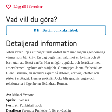
Lägg till i favoriter
Vad vill du göra?
Beställ punktskriftsbok
Detaljerad information
Johan växer upp i ett någorlunda ordnat hem med lagom egendomliga
vänner som bär kniv. En dag begår han våld mot en kvinna och ett
barn utan att förstå varför. Han undgår upptäckt och fortsätter med
arbetsförmedlingskurs och städjobb. Granntjejen Jonna får besök av
Glenn Bensino, en intensiv expert på datorer, kortvåg, chiffer och
röster i eluttaget. Hennes pojkvän Jocke blir gradvis yngre och
relationerna i lägenheten förändras. Roman.
Av:
Mikael Yvesand
Språk:
Svenska
Format:
Punktskriftsbok
Detaljerat format:
Punktskrift för envägslån