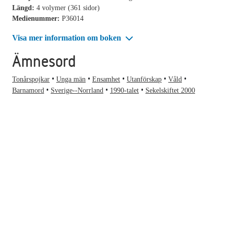
Längd:
4 volymer (361 sidor)
Medienummer:
P36014
Visa mer information om boken
Ämnesord
Tonårspojkar
Unga män
Ensamhet
Utanförskap
Våld
Barnamord
Sverige--Norrland
1990-talet
Sekelskiftet 2000