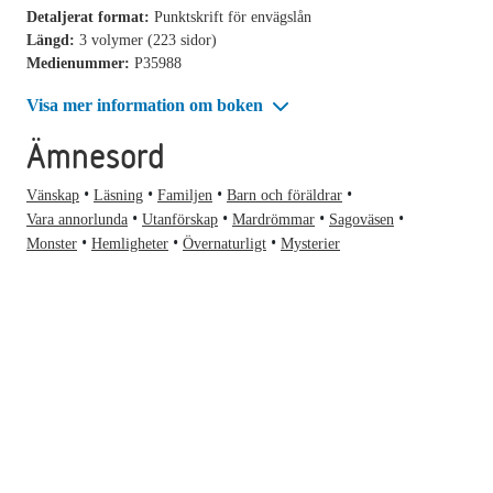
Detaljerat format:
Punktskrift för envägslån
Längd:
3 volymer (223 sidor)
Medienummer:
P35988
Visa mer information om boken
Ämnesord
Vänskap
Läsning
Familjen
Barn och föräldrar
Vara annorlunda
Utanförskap
Mardrömmar
Sagoväsen
Monster
Hemligheter
Övernaturligt
Mysterier