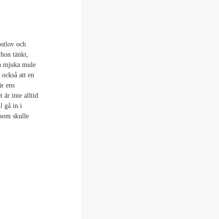
östlov och
 hon tänkt,
n mjuka mule
 också att en
är ens
är inte alltid
l gå in i
 som skulle