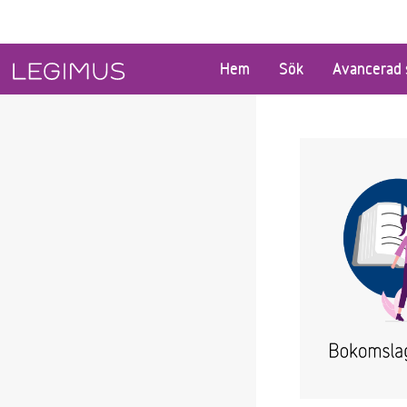
Gå till huvudinnehåll
Hem
Sök
Avancerad 