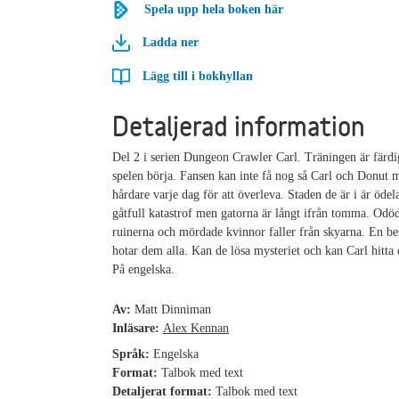
Spela upp hela boken här
Ladda ner
Lägg till i bokhyllan
Detaljerad information
Del 2 i serien Dungeon Crawler Carl. Träningen är färdi
spelen börja. Fansen kan inte få nog så Carl och Donut m
hårdare varje dag för att överleva. Staden de är i är öde
gåtfull katastrof men gatorna är långt ifrån tomma. Od
ruinerna och mördade kvinnor faller från skyarna. En be
hotar dem alla. Kan de lösa mysteriet och kan Carl hitta 
På engelska.
Av:
Matt Dinniman
Inläsare:
Alex Kennan
Språk:
Engelska
Format:
Talbok med text
Detaljerat format:
Talbok med text