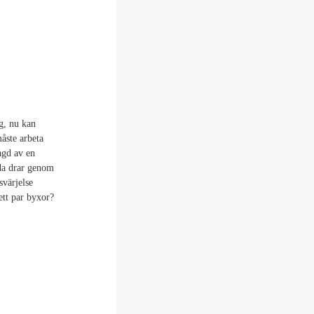
g, nu kan
åste arbeta
lagd av en
öda drar genom
svärjelse
ett par byxor?