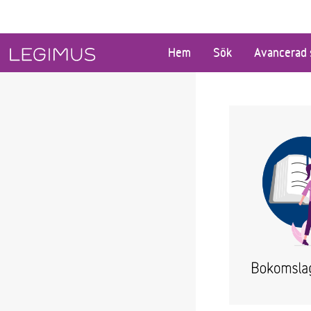
Gå till huvudinnehåll
Hem
Sök
Avancerad 