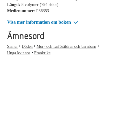
Längd:
8 volymer (794 sidor)
Medienummer:
P36353
Visa mer information om boken
Ämnesord
Samer
Döden
Mor- och farföräldrar och barnbarn
Unga kvinnor
Frankrike