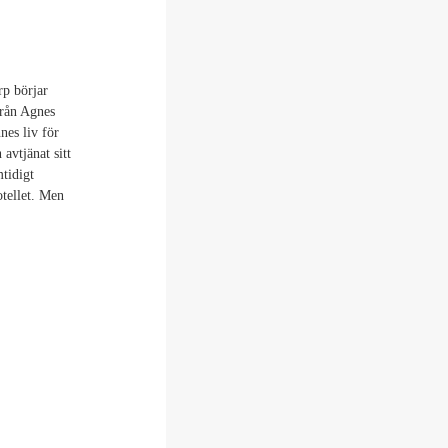
rp börjar
från Agnes
nes liv för
avtjänat sitt
mtidigt
otellet. Men