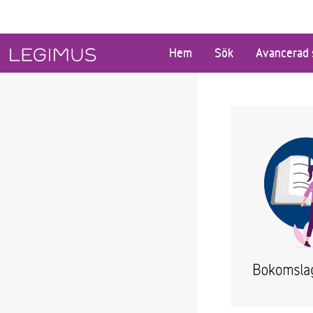
Gå till huvudinnehåll
Hem
Sök
Avancerad 