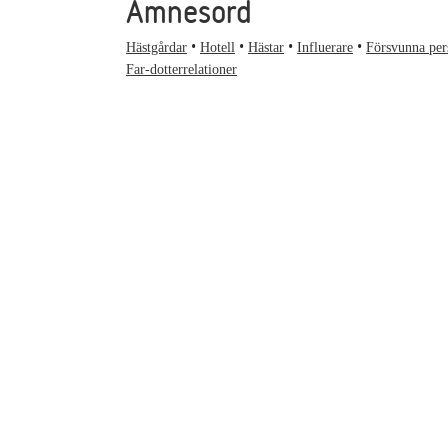
Ämnesord
Hästgårdar
Hotell
Hästar
Influerare
Försvunna per
Far-dotterrelationer