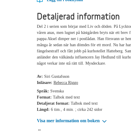
Detaljerad information
Del 2 i serien som börjar med Liv och döden. På Lyckto
våren anas, men lugnet på hästgården bryts när ett brev 
pappa Aksel dimper ner i postlådan. Han försvann ur hen
många år sedan när han dömdes för ett mord. Nu har han 
fängelsestraff och fått jobb på kurhotellet Hatteberg. Sa
anländer den välkända influencern Jay Hedlund till kurh
något verkar inte stå rätt till. Mysdeckare.
Av:
Siri Gustafsson
Inläsare:
Rebecca Riggo
Språk:
Svenska
Format:
Talbok med text
Detaljerat format:
Talbok med text
Längd:
6 tim., 4 min. ; cirka 242 sidor
Visa mer information om boken