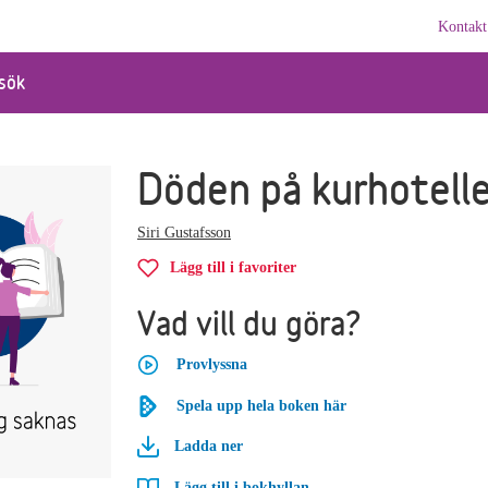
Kontakt
sök
Döden på kurhotell
Siri Gustafsson
Lägg till i favoriter
Vad vill du göra?
Provlyssna
Spela upp hela boken här
Ladda ner
Lägg till i bokhyllan