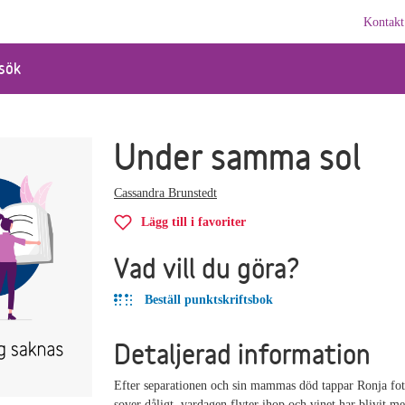
Kontakt
sök
Under samma sol
Cassandra Brunstedt
Lägg till i favoriter
Vad vill du göra?
Beställ punktskriftsbok
Detaljerad information
Efter separationen och sin mammas död tappar Ronja fot
sover dåligt, vardagen flyter ihop och vinet har blivit m