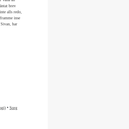
äntat brev
nte alls redo,
äl framme inse
 Sivan, har
ogi)
Sorg