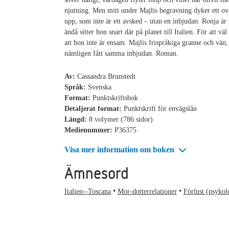
njutning. Men mitt under Majlis begravning dyker ett ov
upp, som inte är ett avsked – utan en inbjudan. Ronja är i
ändå sitter hon snart där på planet till Italien. För att v
att hon inte är ensam. Majlis frispråkiga granne och vän,
nämligen fått samma inbjudan. Roman.
Av:
Cassandra Brunstedt
Språk:
Svenska
Format:
Punktskriftsbok
Detaljerat format:
Punktskrift för envägslån
Längd:
8 volymer (786 sidor)
Medienummer:
P36375
Visa mer information om boken
Ämnesord
Italien--Toscana
Mor-dotterrelationer
Förlust (psykol