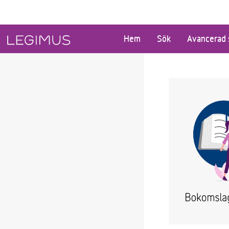
Gå till huvudinnehåll
Hem
Sök
Avancerad 