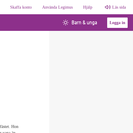
Skaffa konto
Använda Legimus
Hjälp
Läs sida
Barn & unga
Logga in
fästet. Hon
er vana än