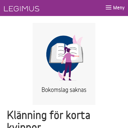
Gå till huvudinnehåll
Meny
Klänning för korta
kvinnor