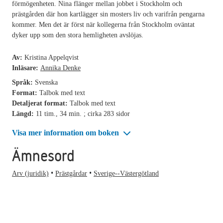
förmögenheten. Nina flänger mellan jobbet i Stockholm och
prästgården där hon kartlägger sin mosters liv och varifrån pengarna
kommer. Men det är först när kollegerna från Stockholm oväntat
dyker upp som den stora hemligheten avslöjas.
Av:
Kristina Appelqvist
Inläsare:
Annika Denke
Språk:
Svenska
Format:
Talbok med text
Detaljerat format:
Talbok med text
Längd:
11 tim., 34 min. ; cirka 283 sidor
Visa mer information om boken
Ämnesord
Arv (juridik)
Prästgårdar
Sverige--Västergötland