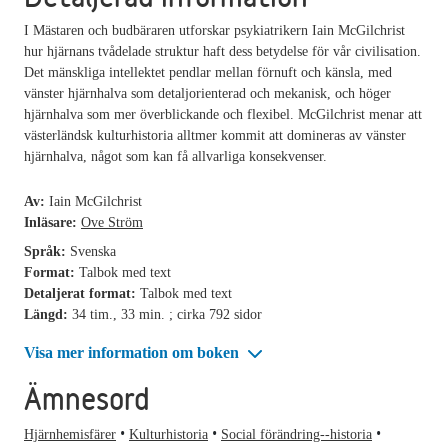
I Mästaren och budbäraren utforskar psykiatrikern Iain McGilchrist
hur hjärnans tvådelade struktur haft dess betydelse för vår civilisation.
Det mänskliga intellektet pendlar mellan förnuft och känsla, med
vänster hjärnhalva som detaljorienterad och mekanisk, och höger
hjärnhalva som mer överblickande och flexibel. McGilchrist menar att
västerländsk kulturhistoria alltmer kommit att domineras av vänster
hjärnhalva, något som kan få allvarliga konsekvenser.
Av:
Iain McGilchrist
Inläsare:
Ove Ström
Språk:
Svenska
Format:
Talbok med text
Detaljerat format:
Talbok med text
Längd:
34 tim., 33 min. ; cirka 792 sidor
Visa mer information om boken
Ämnesord
Hjärnhemisfärer
Kulturhistoria
Social förändring--historia