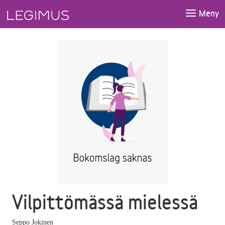
Gå till huvudinnehåll
Meny
Vilpittömässä mielessä
Seppo Jokinen