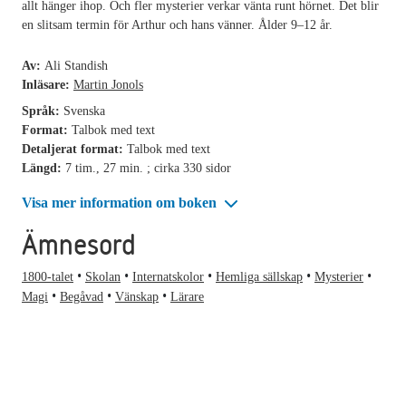
allt hänger ihop. Och fler mysterier verkar vänta runt hörnet. Det blir
en slitsam termin för Arthur och hans vänner. Ålder 9–12 år.
Av:
Ali Standish
Inläsare:
Martin Jonols
Språk:
Svenska
Format:
Talbok med text
Detaljerat format:
Talbok med text
Längd:
7 tim., 27 min. ; cirka 330 sidor
Visa mer information om boken
Ämnesord
1800-talet
Skolan
Internatskolor
Hemliga sällskap
Mysterier
Magi
Begåvad
Vänskap
Lärare