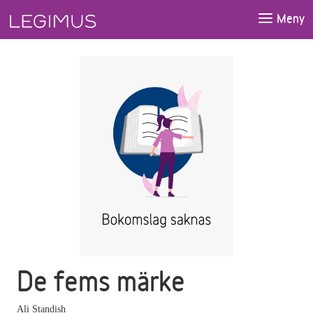
Gå till huvudinnehåll
Meny
De fems märke
Ali Standish