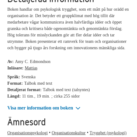
Boken handlar om psykologisk trygghet, som ett mått på hur orädd en
organisation är. Det betyder ett gruppklimat med hög tillit där
medarbetare vågar kommunicera även halvfärdiga idéer och öppet
granska och kritisera både ogenomtänkta och genomtänkta förslag.
Hög tolerans för misslyckanden gör att fler delar idéer och tar
utrymme. Boken presenterar ett ramverk för team och organisationer
och bygger på tjugo års forskning om innovationens mänskliga sida.
Av:
Amy C. Edmondson
Inläsare:
Mattias
Språk:
Svenska
Format:
Talbok med text
Detaljerat format:
Talbok med text (talsyntes)
Längd:
11 tim., 19 min. ; cirka 255 sidor
Visa mer information om boken
Ämnesord
Organisationspsykologi
Organisationskultur
Trygghet (psykologi)