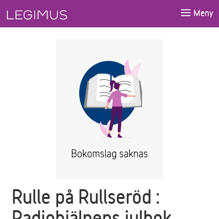
Gå till huvudinnehåll
Meny
Rulle på Rullseröd :
Radiohjälpens julbok