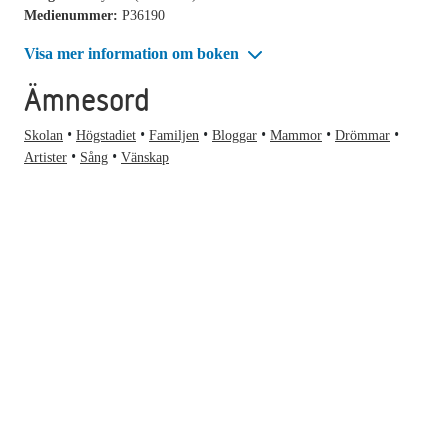
Medienummer:
P36190
Visa mer information om boken
Ämnesord
Skolan
Högstadiet
Familjen
Bloggar
Mammor
Drömmar
Artister
Sång
Vänskap