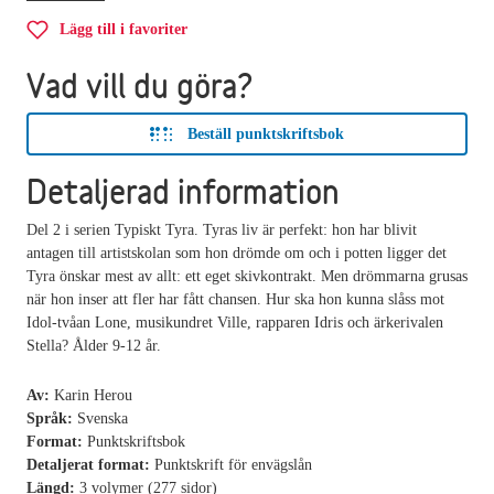
Lägg till i favoriter
Vad vill du göra?
Beställ punktskriftsbok
Detaljerad information
Del 2 i serien Typiskt Tyra. Tyras liv är perfekt: hon har blivit
antagen till artistskolan som hon drömde om och i potten ligger det
Tyra önskar mest av allt: ett eget skivkontrakt. Men drömmarna grusas
när hon inser att fler har fått chansen. Hur ska hon kunna slåss mot
Idol-tvåan Lone, musikundret Ville, rapparen Idris och ärkerivalen
Stella? Ålder 9-12 år.
Av:
Karin Herou
Språk:
Svenska
Format:
Punktskriftsbok
Detaljerat format:
Punktskrift för envägslån
Längd:
3 volymer (277 sidor)