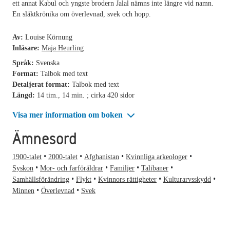
ett annat Kabul och yngste brodern Jalal nämns inte längre vid namn.
En släktkrönika om överlevnad, svek och hopp.
Av:
Louise Körnung
Inläsare:
Maja Heurling
Språk:
Svenska
Format:
Talbok med text
Detaljerat format:
Talbok med text
Längd:
14 tim., 14 min. ; cirka 420 sidor
Visa mer information om boken
Ämnesord
1900-talet
2000-talet
Afghanistan
Kvinnliga arkeologer
Syskon
Mor- och farföräldrar
Familjer
Talibaner
Samhällsförändring
Flykt
Kvinnors rättigheter
Kulturarvsskydd
Minnen
Överlevnad
Svek