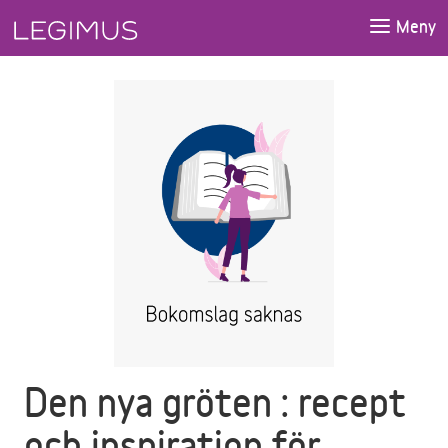
Gå till huvudinnehåll
Meny
Den nya gröten : recept
och inspiration för