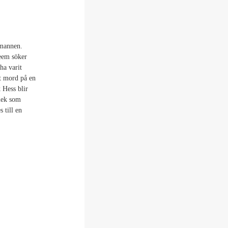
emannen.
eem söker
ha varit
st mord på en
 Hess blir
lek som
 till en