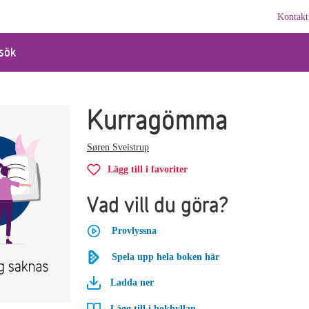
Kontakt
sök
Kurragömma
Søren Sveistrup
Lägg till i favoriter
Vad vill du göra?
Provlyssna
Spela upp hela boken här
Ladda ner
Lägg till i bokhyllan