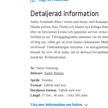
Detaljerad information
Andra fristående delen i serien som börjar med Kastanj
Danska polisen Naia Thulin och hennes nya kollega Rah
efter en försvunnen kvinna och upptäcker att hon verkar 
förföljd en tid. Tillvägagångssättet påminner om ett olö
19-årig tjej, vilket gör att även hennes radarpartner Mark
involverad. Undersökningen utmynnar i en kurragömma
började för över 30 år sedan, när en skolresa förvandlades
mardröm. Kriminalroman.
Av:
Søren Sveistrup
Inläsare:
André Nilsson
Språk:
Svenska
Format:
Talbok med text
Detaljerat format:
Talbok med text
Längd:
17 tim., 46 min. ; cirka 595 sidor
Visa mer information om boken