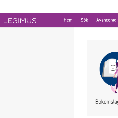
Gå till huvudinnehåll
Hem
Sök
Avancerad 