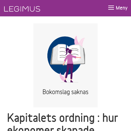
Gå till huvudinnehåll
Meny
Kapitalets ordning : hur
ekonomer skapade