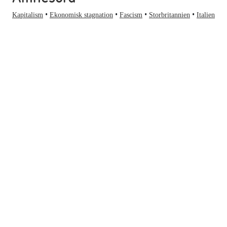
Kapitalism
Ekonomisk stagnation
Fascism
Storbritannien
Italien