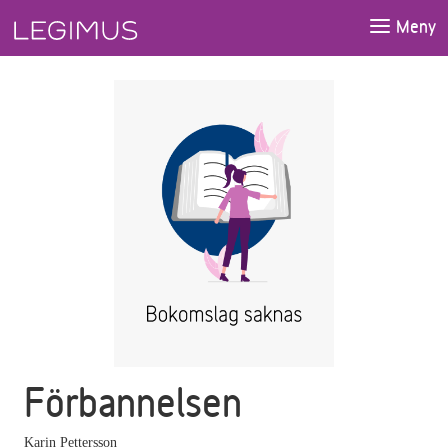
Gå till huvudinnehåll
Meny
Förbannelsen
Karin Pettersson