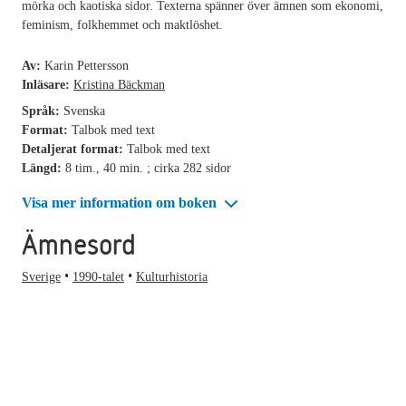
mörka och kaotiska sidor. Texterna spänner över ämnen som ekonomi,
feminism, folkhemmet och maktlöshet.
Av:
Karin Pettersson
Inläsare:
Kristina Bäckman
Språk:
Svenska
Format:
Talbok med text
Detaljerat format:
Talbok med text
Längd:
8 tim., 40 min. ; cirka 282 sidor
Visa mer information om boken
Ämnesord
Sverige
1990-talet
Kulturhistoria