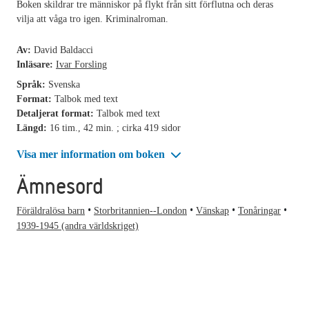
Boken skildrar tre människor på flykt från sitt förflutna och deras
vilja att våga tro igen. Kriminalroman.
Av:
David Baldacci
Inläsare:
Ivar Forsling
Språk:
Svenska
Format:
Talbok med text
Detaljerat format:
Talbok med text
Längd:
16 tim., 42 min. ; cirka 419 sidor
Visa mer information om boken
Ämnesord
Föräldralösa barn
Storbritannien--London
Vänskap
Tonåringar
1939-1945 (andra världskriget)