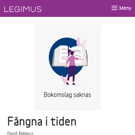
Gå till huvudinnehåll
Meny
Fångna i tiden
David Baldacci