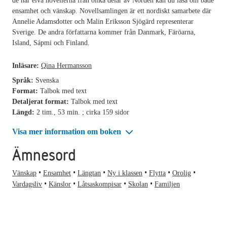
de här elva novellerna från olika delar av Norden kan du läsa om både
ensamhet och vänskap. Novellsamlingen är ett nordiskt samarbete där
Annelie Adamsdotter och Malin Eriksson Sjögärd representerar
Sverige. De andra författarna kommer från Danmark, Färöarna,
Island, Sápmi och Finland.
Inläsare:
Qina Hermansson
Språk:
Svenska
Format:
Talbok med text
Detaljerat format:
Talbok med text
Längd:
2 tim., 53 min. ; cirka 159 sidor
Visa mer information om boken
Ämnesord
Vänskap
Ensamhet
Längtan
Ny i klassen
Flytta
Orolig
Vardagsliv
Känslor
Låtsaskompisar
Skolan
Familjen