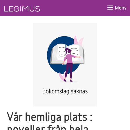
Gå till huvudinnehåll
Meny
Vår hemliga plats :
noveller från hela