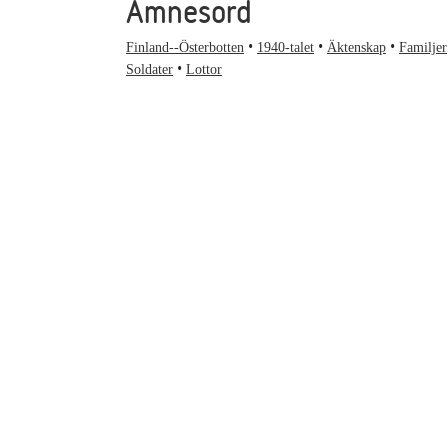
Ämnesord
Finland--Österbotten
1940-talet
Äktenskap
Familjer
Soldater
Lottor