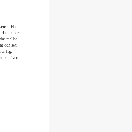
svensk. Han
en dans möter
klas mellan
sig och sex
 är lag.
em och även