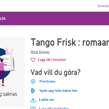
Kontakt
sök
Tango Frisk : romaa
Heidi Köngäs
Lägg till i favoriter
Vad vill du göra?
Provlyssna
Spela upp hela boken här
Ladda ner
Lägg till i bokhyllan