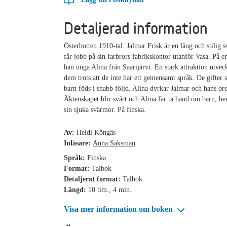
Detaljerad information
Österbotten 1910-tal. Jalmar Frisk är en lång och stilig 
får jobb på sin farbrors fabrikskontor utanför Vasa. På 
han unga Alina från Saarijärvi. En stark attraktion utvec
dem trots att de inte har ett gemensamt språk. De gifter 
barn föds i snabb följd. Alina dyrkar Jalmar och hans ord
Äktenskapet blir svårt och Alina får ta hand om barn, h
sin sjuka svärmor. På finska.
Av:
Heidi Köngäs
Inläsare:
Anna Saksman
Språk:
Finska
Format:
Talbok
Detaljerat format:
Talbok
Längd:
10 tim., 4 min.
Visa mer information om boken