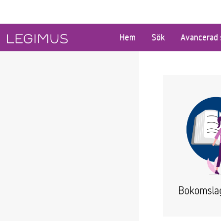
Gå till huvudinnehåll
Hem
Sök
Avancerad 