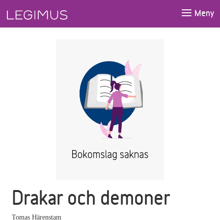
Gå till huvudinnehåll
Meny
Drakar och demoner
Tomas Härenstam