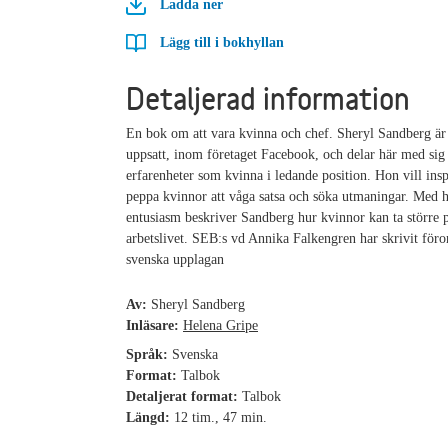
Ladda ner
Lägg till i bokhyllan
Detaljerad information
En bok om att vara kvinna och chef. Sheryl Sandberg är 
uppsatt, inom företaget Facebook, och delar här med sig 
erfarenheter som kvinna i ledande position. Hon vill ins
peppa kvinnor att våga satsa och söka utmaningar. Med
entusiasm beskriver Sandberg hur kvinnor kan ta större p
arbetslivet. SEB:s vd Annika Falkengren har skrivit föror
svenska upplagan
Av:
Sheryl Sandberg
Inläsare:
Helena Gripe
Språk:
Svenska
Format:
Talbok
Detaljerat format:
Talbok
Längd:
12 tim., 47 min.