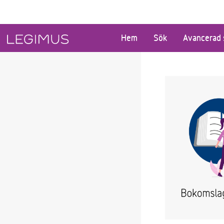
Gå till huvudinnehåll
Hem
Sök
Avancerad 