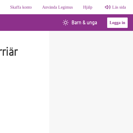
Skaffa konto
Använda Legimus
Hjälp
Läs sida
Barn & unga
Logga in
rriär