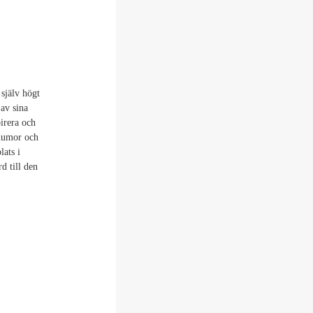
själv högt
av sina
pirera och
 humor och
lats i
d till den