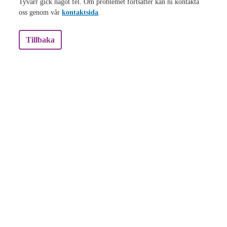
Tyvärr gick något fel. Om problemet fortsätter kan ni kontakta
oss genom vår
kontaktsida
.
Tillbaka