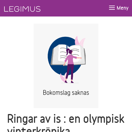
Gå till huvudinnehåll
Meny
Ringar av is : en olympisk
vinterkrönika