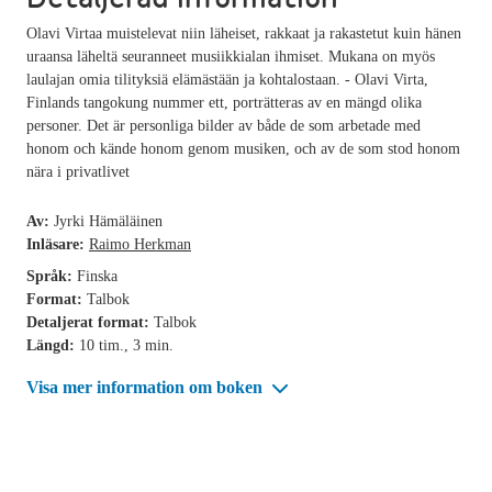
Olavi Virtaa muistelevat niin läheiset, rakkaat ja rakastetut kuin hänen
uraansa läheltä seuranneet musiikkialan ihmiset. Mukana on myös
laulajan omia tilityksiä elämästään ja kohtalostaan. - Olavi Virta,
Finlands tangokung nummer ett, porträtteras av en mängd olika
personer. Det är personliga bilder av både de som arbetade med
honom och kände honom genom musiken, och av de som stod honom
nära i privatlivet
Av:
Jyrki Hämäläinen
Inläsare:
Raimo Herkman
Språk:
Finska
Format:
Talbok
Detaljerat format:
Talbok
Längd:
10 tim., 3 min.
Visa mer information om boken