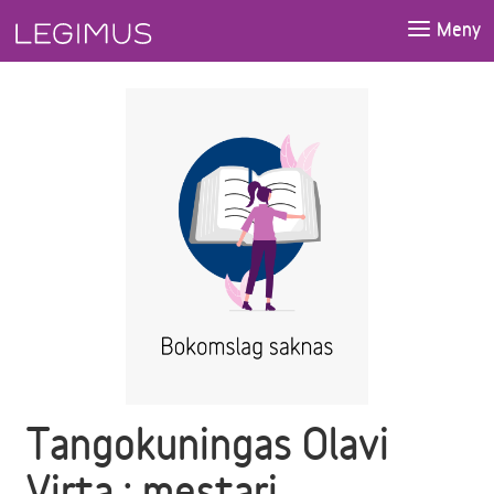
Gå till huvudinnehåll
Meny
Tangokuningas Olavi
Virta : mestari