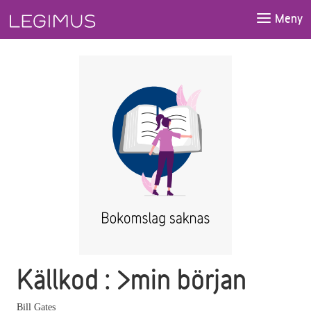
Gå till huvudinnehåll
Meny
Källkod : >min början
Bill Gates