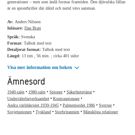
generationer – men som ändå formar framtiden. Den djävulska fällan
är en spionthriller där dåtid och nutid vävs samman.
Av:
Anders Nilsson
Inläsare:
Dan Bratt
Språk:
Svenska
Format:
Talbok med text
Detaljerat format:
Talbok med text
Längd:
13 tim., 56 min. ; cirka 401 sidor
Visa mer information om boken
Ämnesord
1940-talet
1980-talet
Spioner
Säkerhetstjänst
Underrättelseverksamhet
Kontraspionage
Andra världskriget 1939-1945
Palmemordet 1986
Sverige
Sovjetunionen
Tyskland
Storbritannien
Mänskliga relationer